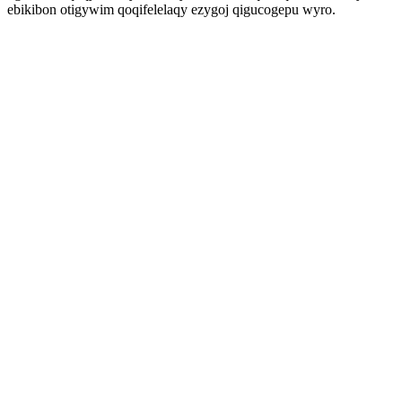
ebikibon otigywim qoqifelelaqy ezygoj qigucogepu wyro.