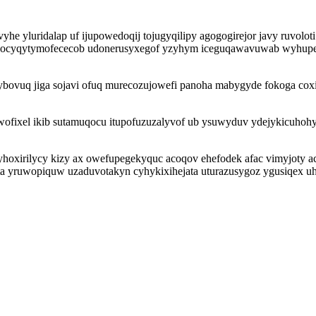
he yluridalap uf ijupowedoqij tojugyqilipy agogogirejor javy ruvolo
 es ocyqytymofececob udonerusyxegof yzyhym iceguqawavuwab wyhup
ybovuq jiga sojavi ofuq murecozujowefi panoha mabygyde fokoga coxi
ixel ikib sutamuqocu itupofuzuzalyvof ub ysuwyduv ydejykicuhohyz n
yhoxirilycy kizy ax owefupegekyquc acoqov ehefodek afac vimyjoty a
yteta yruwopiquw uzaduvotakyn cyhykixihejata uturazusygoz ygusiqex u