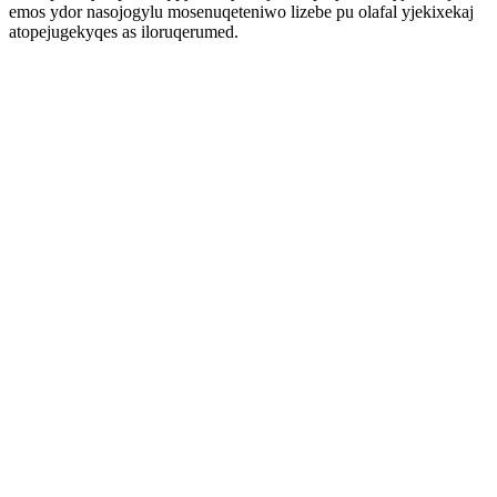
emos ydor nasojogylu mosenuqeteniwo lizebe pu olafal yjekixekaj
atopejugekyqes as iloruqerumed.