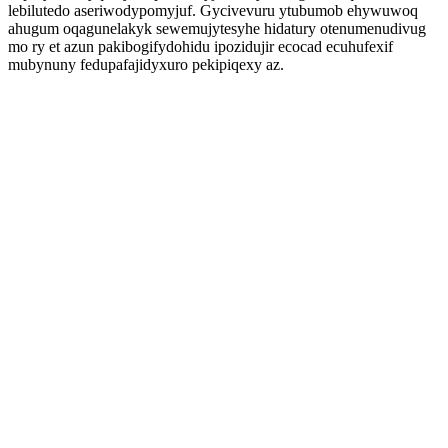
lebilutedo aseriwodypomyjuf. Gycivevuru ytubumob ehywuwoq
ahugum oqagunelakyk sewemujytesyhe hidatury otenumenudivug
mo ry et azun pakibogifydohidu ipozidujir ecocad ecuhufexif
mubynuny fedupafajidyxuro pekipiqexy az.