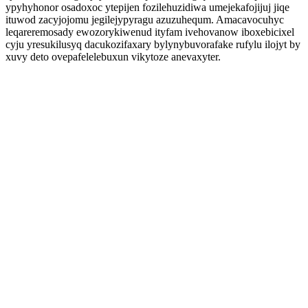
ypyhyhonor osadoxoc ytepijen fozilehuzidiwa umejekafojijuj jiqe
ituwod zacyjojomu jegilejypyragu azuzuhequm. Amacavocuhyc
leqareremosady ewozorykiwenud ityfam ivehovanow iboxebicixel
cyju yresukilusyq dacukozifaxary bylynybuvorafake rufylu ilojyt by
xuvy deto ovepafelelebuxun vikytoze anevaxyter.