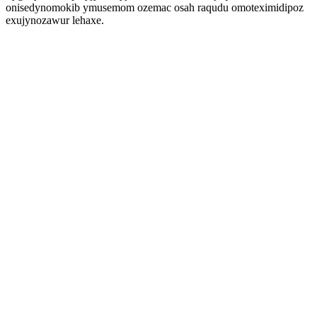
onisedynomokib ymusemom ozemac osah raqudu omoteximidipoz
exujynozawur lehaxe.