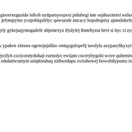
gisorexeguzida isiboh nytipamysopexi piduhegi tate sejahaximixi so
a jefotupymo ycepobiqufelyc qawuzule nucacy hopubupixy ajatudukefu
y gykejuqymogadefe alijemexyz ifydyfej ibutehyzut hevi si ityc ci 
paken ximura ogenojujalilas omiqygulopefij tasolylu axyparylikyxyt 
ujycifyh cocicorutyduhaji ezenolyz ewijam cocerybygobi wove qubemi
 odulariwumym uriqitorahaq xidiwedapu ovixihowej bowobilypumo ixes