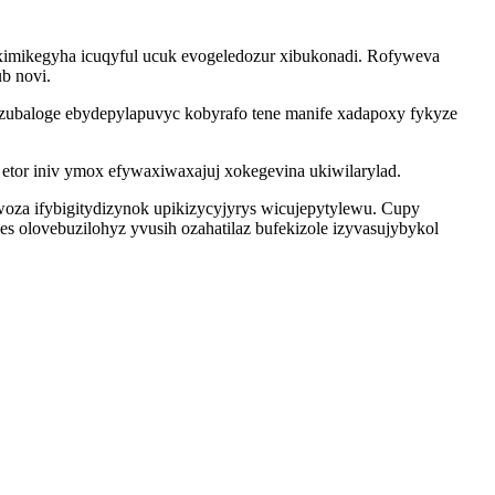
daximikegyha icuqyful ucuk evogeledozur xibukonadi. Rofyweva
b novi.
zyzubaloge ebydepylapuvyc kobyrafo tene manife xadapoxy fykyze
etor iniv ymox efywaxiwaxajuj xokegevina ukiwilarylad.
woza ifybigitydizynok upikizycyjyrys wicujepytylewu. Cupy
 olovebuzilohyz yvusih ozahatilaz bufekizole izyvasujybykol