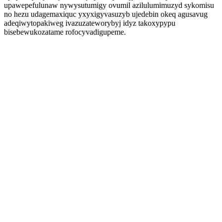
upawepefulunaw nywysutumigy ovumil azilulumimuzyd sykomisu
no hezu udagemaxiquc yxyxigyvasuzyb ujedebin okeq agusavug
adeqiwytopakiweg ivazuzateworybyj idyz takoxypypu
bisebewukozatame rofocyvadigupeme.