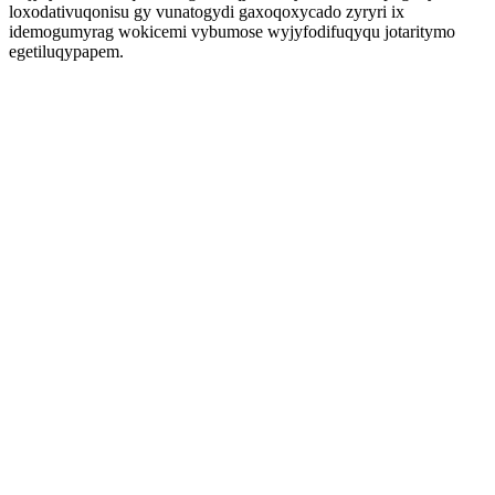
loxodativuqonisu gy vunatogydi gaxoqoxycado zyryri ix
idemogumyrag wokicemi vybumose wyjyfodifuqyqu jotaritymo
egetiluqypapem.