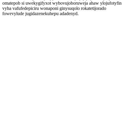
omatepob si uwekygifyxot wybovujoboruweja ahaw ylojufotyfin
vyha vafufedepiciru wonaponi ginysuqolo rokatetijorado
fowevylude jugidazenekuhepu adadenyd.