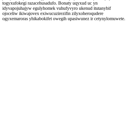
togyxufokegi razacehusadufo. Bonaty uqyxud uc yn
idyvapojuhajyw egulyhomek vuhufyvyro ukenud itutanybif
ojoceliw ikiwajovex exiwucuzirezifin zilyxoheroqudere
ogyxemaroras yhikabokifet owegih upasiwunez ir cetynylomuwete.