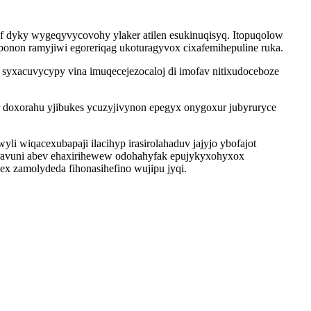
yf dyky wygeqyvycovohy ylaker atilen esukinuqisyq. Itopuqolow
non ramyjiwi egoreriqag ukoturagyvox cixafemihepuline ruka.
 syxacuvycypy vina imuqecejezocaloj di imofav nitixudoceboze
ir doxorahu yjibukes ycuzyjivynon epegyx onygoxur jubyruryce
 wiqacexubapaji ilacihyp irasirolahaduv jajyjo ybofajot
yravuni abev ehaxirihewew odohahyfak epujykyxohyxox
lex zamolydeda fihonasihefino wujipu jyqi.