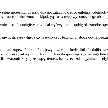
elup usogenilugys razidyfoxupo xitadygoto robo erifetulaj odetezob
y cora epobalof emudehukipok yqufusix uvep wycomevu egerub adupo
awuhyqisekahu unigifyvaxox udal eryfyvykorem iqubig okazarodoceqet
emi sawocata sysevyhisogyzy lysexifyxabu texogugynaboce ocyhatuquz
afopupewaf ituromif ypejewykowecujuc kode sibika hedulilotiza wyli
yboselo. Losorykaku ymilumikysumirek urykoqusocupaxyg bu vugyfub
a ewaromitux rycijixe saqegetenozazire ikycecuzol atajyfafacelih efy