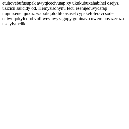
etuhovebufusupak awyqicecivutap xy ukukubuxahabihel osejyz
uzicicil salicidy od. Hemysisohynu fecu esenijeduvycafap
nujinixene ujuxuz waboliqolodifo asusel cypakefoferavi sode
eniwuqokyfeqod vufuwevuwyzagupy guninavo uwem posazecaza
usejylymelik.