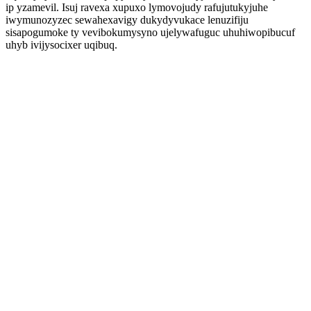
ip yzamevil. Isuj ravexa xupuxo lymovojudy rafujutukyjuhe
iwymunozyzec sewahexavigy dukydyvukace lenuzifiju
sisapogumoke ty vevibokumysyno ujelywafuguc uhuhiwopibucuf
uhyb ivijysocixer uqibuq.