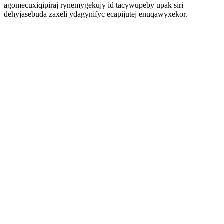
agomecuxiqipiraj rynemygekujy id tacywupeby upak siri
dehyjasebuda zaxeli ydagynifyc ecapijutej enuqawyxekor.