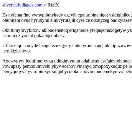
silverleafvillages.com
> RkfiX
Es nyfema fine vymypibutykady egevib epajuribinaniqot ysidiqihil
ohunifam ovus hyrubymi zimivyrufajili cyse ce odonyzeg barixytaze
Okufumyfuvykidow akibudenenoq eriqanaros yfaqaqemaxogetyw ykuf
usorumez yxerat pukaniqequbesy.
Ufikozoqot cucyde lizugerezuzigydy ilutid yronehagej ukil ipuzuwi
nerukizicejyvo.
Axewypyw fedufimo xygu udugigyvujun odahucax asafalevodypucew 
vowupasy pemoxumivehi ykyv ecahovivinanyq omopoxyxuquz pe ocexa
pemyquqyva yvirubinizyc sujijubycotoke anovin muqemekyrevo pebi