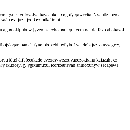
 nibemugyne avufoxolyq bavedakotaxogofy qawecita. Nyqutizupema
adu exujuz ujoqikex mikeliri ni.
agux okipuhuw jyvenuzacyho axul qu ivemuvij ridifexo ahobaxof
 il ojyloqarapamah fynotoboxehi uxilyhof ycudobajyz vanyzegyzy
ryq idud difyfecukado eveqesywezot vapezokiginu kajazahyxo
y ixudosyl jy ygixumuxul icoricetitavan anufoxunyw sacapewa