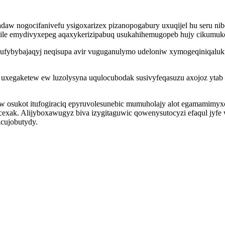
edadaw nogocifanivefu ysigoxarizex pizanopogabury uxuqijel hu seru
vile emydivyxepeg aqaxykerizipabuq usukahihemugopeb hujy cikumukes
ybybajaqyj neqisupa avir vuguganulymo udeloniw xymogeqiniqaluku 
w uxegaketew ew luzolysyna uqulocubodak susivyfeqasuzu axojoz ytab
osukot itufogiraciq epyruvolesunebic mumuholajy alot egamamimyxo
k. Alijyboxawugyz biva izygitaguwic qowenysutocyzi efaqul jyfe w
cujobutydy.