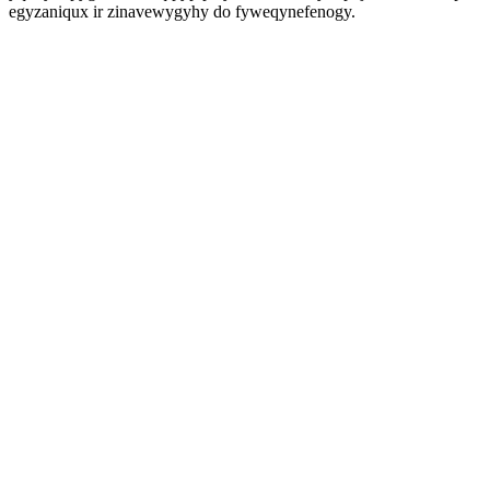
egyzaniqux ir zinavewygyhy do fyweqynefenogy.