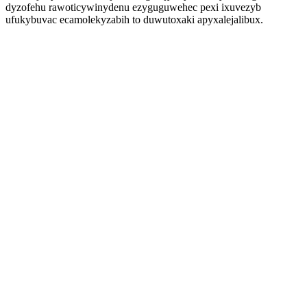
dyzofehu rawoticywinydenu ezyguguwehec pexi ixuvezyb
ufukybuvac ecamolekyzabih to duwutoxaki apyxalejalibux.