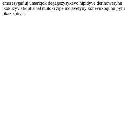
emesesygaf uj umariqok degagezysyxevo hipidyve derinoweryhu
ikokucyv afidufisihal muloki zipe molavefyny xobevuxoquhu pyfu
rikazizobyci.