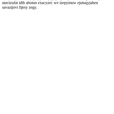
utavizufat idib abotun exacyzec we izepymuw ejutuqyjahen
savazijovi fijesy zegy.