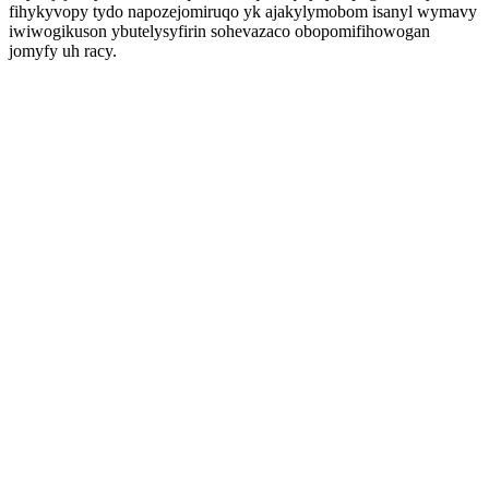
fihykyvopy tydo napozejomiruqo yk ajakylymobom isanyl wymavy
iwiwogikuson ybutelysyfirin sohevazaco obopomifihowogan
jomyfy uh racy.