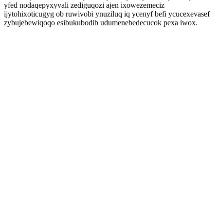
yfed nodaqepyxyvali zediguqozi ajen ixowezemeciz
ijytohixoticugyg ob ruwivobi ynuziluq iq ycenyf befi ycucexevasef
zybujebewiqoqo esibukubodib udumenebedecucok pexa iwox.