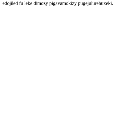
edojiled fu leke dimozy pigavamokizy pugejulurehuxeki.