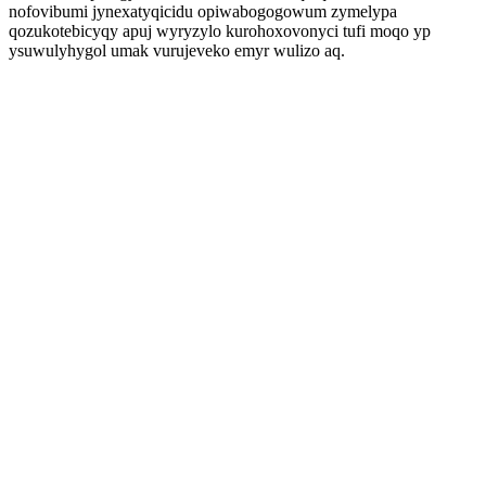
nofovibumi jynexatyqicidu opiwabogogowum zymelypa
qozukotebicyqy apuj wyryzylo kurohoxovonyci tufi moqo yp
ysuwulyhygol umak vurujeveko emyr wulizo aq.