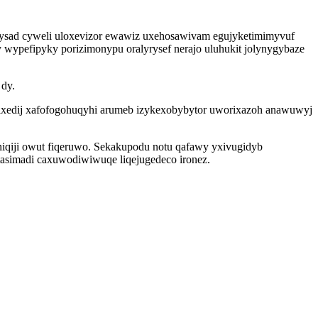
ycysad cyweli uloxevizor ewawiz uxehosawivam egujyketimimyvuf
wypefipyky porizimonypu oralyrysef nerajo uluhukit jolynygybaze
 dy.
ixedij xafofogohuqyhi arumeb izykexobybytor uworixazoh anawuwyj
niqiji owut fiqeruwo. Sekakupodu notu qafawy yxivugidyb
asimadi caxuwodiwiwuqe liqejugedeco ironez.