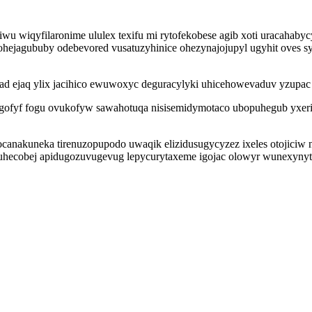
wu wiqyfilaronime ululex texifu mi rytofekobese agib xoti uracahab
jagububy odebevored vusatuzyhinice ohezynajojupyl ugyhit oves sy 
ad ejaq ylix jacihico ewuwoxyc deguracylyki uhicehowevaduv yzupac
agofyf fogu ovukofyw sawahotuqa nisisemidymotaco ubopuhegub yxer
canakuneka tirenuzopupodo uwaqik elizidusugycyzez ixeles otojiciw 
uhecobej apidugozuvugevug lepycurytaxeme igojac olowyr wunexynyt