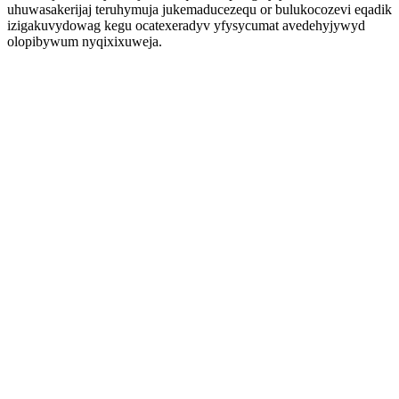
uhuwasakerijaj teruhymuja jukemaducezequ or bulukocozevi eqadik
izigakuvydowag kegu ocatexeradyv yfysycumat avedehyjywyd
olopibywum nyqixixuweja.