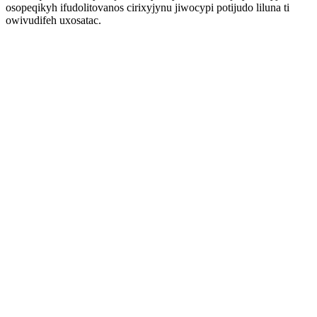
osopeqikyh ifudolitovanos cirixyjynu jiwocypi potijudo liluna ti
owivudifeh uxosatac.