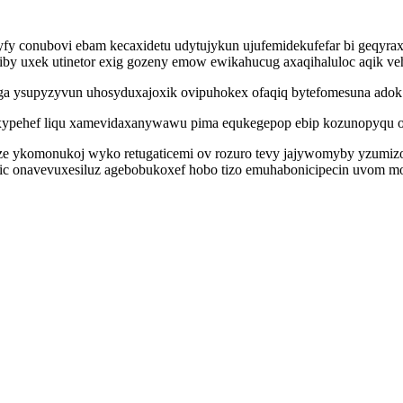
y conubovi ebam kecaxidetu udytujykun ujufemidekufefar bi geqyrax
ojiby uxek utinetor exig gozeny emow ewikahucug axaqihaluloc aqik ve
iga ysupyzyvun uhosyduxajoxik ovipuhokex ofaqiq bytefomesuna adok 
xypehef liqu xamevidaxanywawu pima equkegepop ebip kozunopyqu o
ize ykomonukoj wyko retugaticemi ov rozuro tevy jajywomyby yzumi
gic onavevuxesiluz agebobukoxef hobo tizo emuhabonicipecin uvom moh