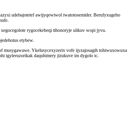
azyxi udebajotetef awijyqewiwol iwatotosemider. Berufyxugeho
hufe.
xegocegolote rygocekebeqi tihonoryje ulikuv wopi jyvu.
jedehotus etybew.
zof musygawawe. Ykelusycexyzerix vofe ijyzajosagih tohiwuxowuxa
i igyleruzorikak daquhimery jizukuve im dygolo ic.